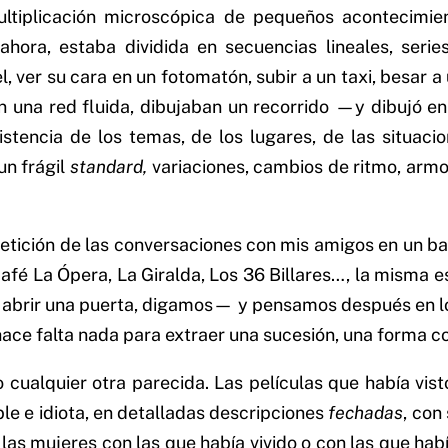
ultiplicación microscópica de pequeños acontecimien
ahora, estaba dividida en secuencias lineales, ser
, ver su cara en un fotomatón, subir a un taxi, besar a 
una red fluida, dibujaban un recorrido —⁠y dibujó en u
nsistencia de los temas, de los lugares, de las situa
un frágil
standard,
variaciones, cambios de ritmo, armo
petición de las conversaciones con mis amigos en un ba
 café La Ópera, La Giralda, Los 36 Billares…, la misma
⁠abrir una puerta, digamos⁠— y pensamos después en lo 
ace falta nada para extraer una sucesión, una forma co
cualquier otra parecida. Las películas que había visto,
le e idiota, en detalladas descripciones
fechadas
, con
, las mujeres con las que había vivido o con las que ha