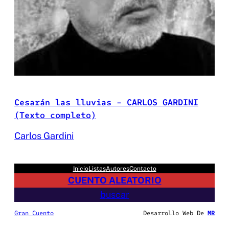
Cesarán las lluvias – CARLOS GARDINI
(Texto completo)
Carlos Gardini
Inicio
Listas
Autores
Contacto
CUENTO ALEATORIO
b
uscar
Gran Cuento
Desarrollo Web De
MR