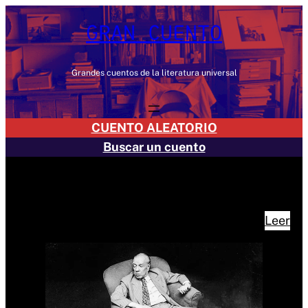
Saltar
GRAN CUENTO
al
contenido
Grandes cuentos de la literatura universal
CUENTO ALEATORIO
Buscar un cuento
DESTACADO: CUENTOS DE JORGE LUIS BORGES
Leer