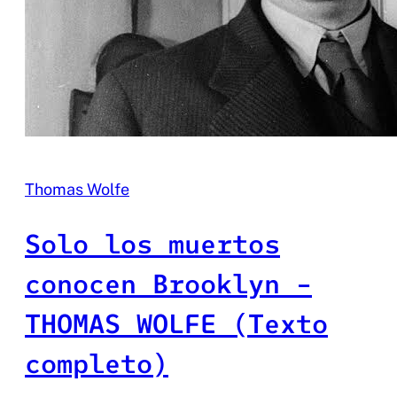
Thomas Wolfe
Solo los muertos
conocen Brooklyn –
THOMAS WOLFE (Texto
completo)