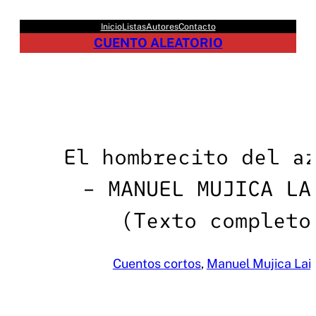
Saltar
Inicio
Listas
Autores
Contacto
al
CUENTO ALEATORIO
contenido
El hombrecito del a
– MANUEL MUJICA LA
(Texto completo
Cuentos cortos
, 
Manuel Mujica Lai