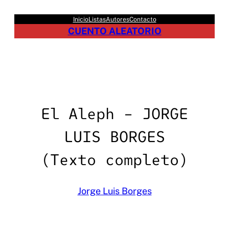
Saltar
Inicio
Listas
Autores
Contacto
al
CUENTO ALEATORIO
contenido
El Aleph – JORGE
LUIS BORGES
(Texto completo)
Jorge Luis Borges