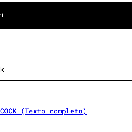
al
k
COCK (Texto completo)