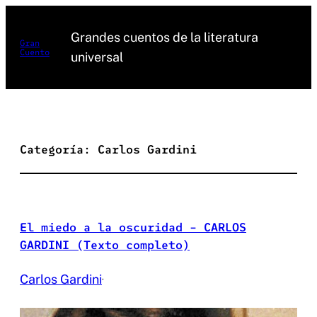
Saltar
al
Grandes cuentos de la literatura
Gran
Cuento
contenido
universal
Categoría:
Carlos Gardini
El miedo a la oscuridad – CARLOS
GARDINI (Texto completo)
Carlos Gardini
·