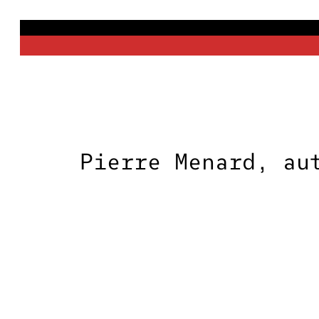
Saltar
al
contenido
Pierre Menard, au