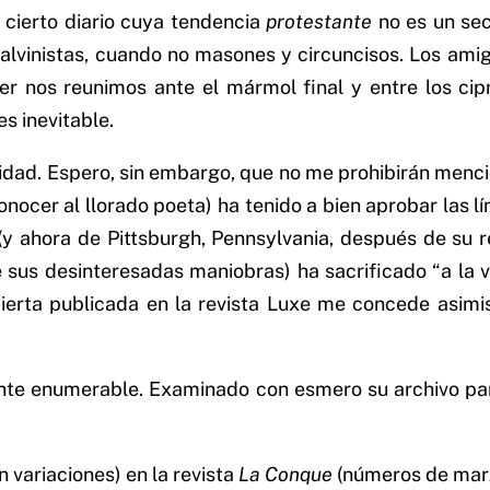
cierto diario cuya tendencia
protestante
no es un sec
calvinistas, cuando no masones y circuncisos. Los ami
yer nos reunimos ante el mármol final y entre los ci
s inevitable.
idad. Espero, sin embargo, que no me prohibirán menci
onocer al llorado poeta) ha tenido a bien aprobar las 
(y ahora de Pittsburgh, Pennsylvania, después de su r
e sus desinteresadas maniobras) ha sacrificado “a la v
bierta publicada en la revista Luxe me concede asimi
nte enumerable. Examinado con esmero su archivo part
 variaciones) en la revista
La Conque
(números de marz