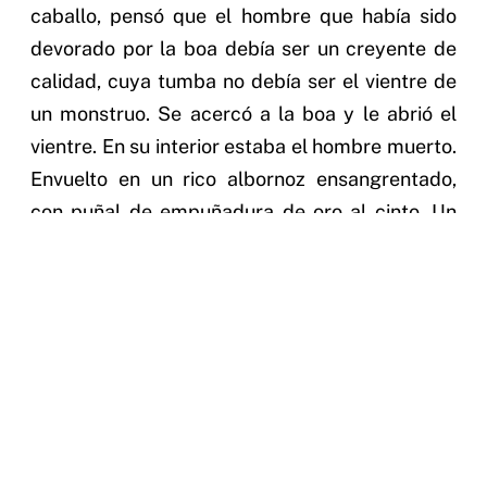
caballo, pensó que el hombre que había sido
devorado por la boa debía ser un creyente de
calidad, cuya tumba no debía ser el vientre de
un monstruo. Se acercó a la boa y le abrió el
vientre. En su interior estaba el hombre muerto.
Envuelto en un rico albornoz ensangrentado,
con puñal de empuñadura de oro al cinto. Un
bulto se marcaba sobre su cintura. Fernando
rebuscó allí; era una talega de seda. La abrió y
por la palma de su mano rodó una cascada de
diamantes de diversos quilates. Fernando se
alegró. Luego, ayudándose de su alfanje,
trabajó durante algunas horas hasta que
consiguió abrir una tumba, en la cual sepultó al
infortunado desconocido.