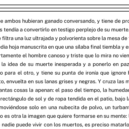
ue ambos hubieran ganado conversando, y tiene de pron
os tendía a convertirlo en testigo perplejo de su muerte
 filtra una luz ultrajada y polvorienta sobre la mesa d
dia hoja manuscrita en que una sílaba final tiembla y 
tamente el hombre canoso y triste que lo mira no vien
r la idea de su muerte inesperada y a ponerlo en paz
so para el otro, y tiene su punta de ironía que ignore
o, envuelta en sus lanas grises y negras. Y cruza las man
ntas cosas la apenan: el paso del tiempo, la humedad
ectángulo de sol y de ropa tendida en el patio, bajo
viéndose solo en una nubecita de polvo, un turbante
o es otra la imagen que quiere formarse en su mente: 
 nadie puede vivir con los muertos, es preciso matarl