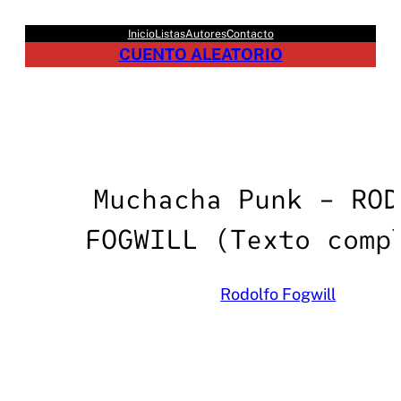
Saltar
Inicio
Listas
Autores
Contacto
al
CUENTO ALEATORIO
contenido
Muchacha Punk – ROD
FOGWILL (Texto comp
Rodolfo Fogwill