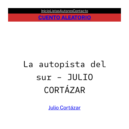
Saltar
Inicio
Listas
Autores
Contacto
al
CUENTO ALEATORIO
contenido
La autopista del
sur – JULIO
CORTÁZAR
Julio Cortázar