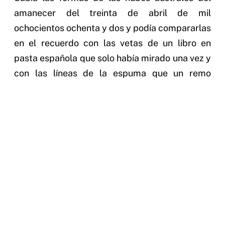
amanecer del treinta de abril de mil
ochocientos ochenta y dos y podía compararlas
en el recuerdo con las vetas de un libro en
pasta española que solo había mirado una vez y
con las líneas de la espuma que un remo
levantó en el Río Negro la víspera de la acción
del Quebracho. Esos recuerdos no eran
simples; cada imagen visual estaba ligada a
sensaciones musculares, térmicas, etc. Podía
reconstruir todos los sueños, todos los
entresueños. Dos o tres veces había
reconstruido un día entero; no había dudado
nunca, pero cada reconstrucción había
requerido un día entero. Me dijo: Más recuerdos
tengo yo solo que los que habrán tenido todos