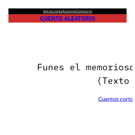
Saltar
Inicio
Listas
Autores
Contacto
al
CUENTO ALEATORIO
contenido
Funes el memorioso
(Texto 
Cuentos corto