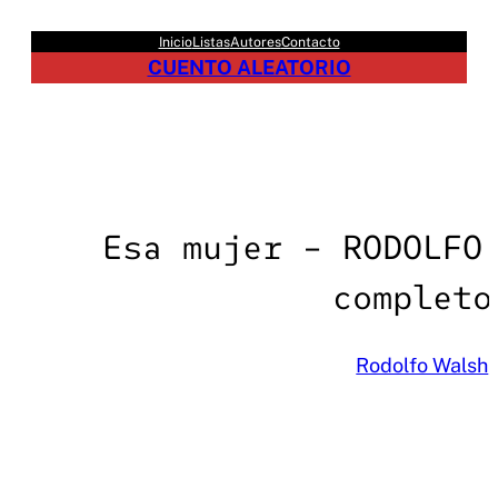
Saltar
Inicio
Listas
Autores
Contacto
al
CUENTO ALEATORIO
contenido
Esa mujer – RODOLFO
completo
Rodolfo Walsh