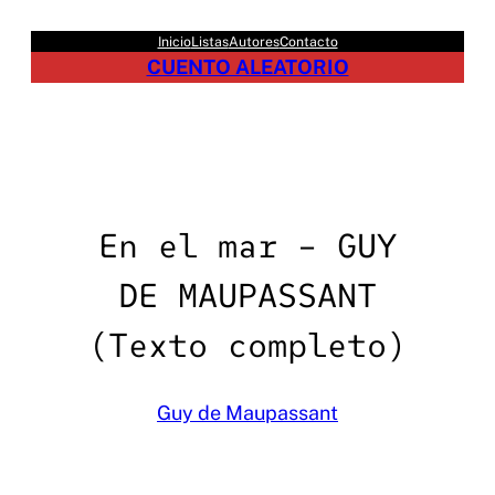
Saltar
Inicio
Listas
Autores
Contacto
al
CUENTO ALEATORIO
contenido
En el mar – GUY
DE MAUPASSANT
(Texto completo)
Guy de Maupassant