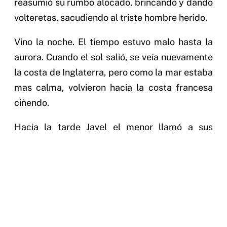
reasumió su rumbo alocado, brincando y dando
volteretas, sacudiendo al triste hombre herido.
Vino la noche. El tiempo estuvo malo hasta la
aurora. Cuando el sol salió, se veía nuevamente
la costa de Inglaterra, pero como la mar estaba
mas calma, volvieron hacia la costa francesa
ciñendo.
Hacia la tarde Javel el menor llamó a sus
camaradas y les mostró unas manchas negras,
toda una asquerosa apariencia de pudrimiento
sobre la porción del brazo que ya no se sostenía
a él.
Los marineros lo examinaban mientras daban