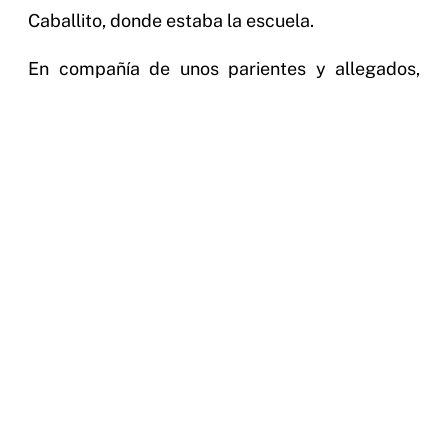
Caballito, donde estaba la escuela.
En compañía de unos parientes y allegados,
enterramos a mi mujer en el cementerio de
Flores, y una sencilla cruz de hierro nombra e
indica el lugar de su detención invisible. Cuando
volvimos a Flores, todavía encontramos el tren
que nos acompañara en tan felices y aciagas
andanzas. Me despedí en el Once de mis
parientes políticos y, pensando en mis pobres
chicos huérfanos y en mi esposa difunta, fui
como un sonámbulo a la “Compañía de
Seguros” donde trabajaba. No encontré el
lugar.
Preguntando a los más ancianos de las