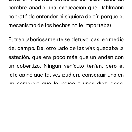
hombre añadió una explicación que Dahlmann
no trató de entender ni siquiera de oír, porque el
mecanismo de los hechos no le importaba).
El tren laboriosamente se detuvo, casi en medio
del campo. Del otro lado de las vías quedaba la
estación, que era poco más que un andén con
un cobertizo. Ningún vehículo tenían, pero el
jefe opinó que tal vez pudiera conseguir uno en
un comercio que le indicó a unas diez, doce,
cuadras.
Dahlmann aceptó la caminata como una
pequeña aventura. Ya se había hundido el sol,
pero un esplendor final exaltaba la viva y