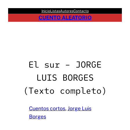
Saltar
Inicio
Listas
Autores
Contacto
al
CUENTO ALEATORIO
contenido
El sur – JORGE
LUIS BORGES
(Texto completo)
Cuentos cortos
, 
Jorge Luis
Borges