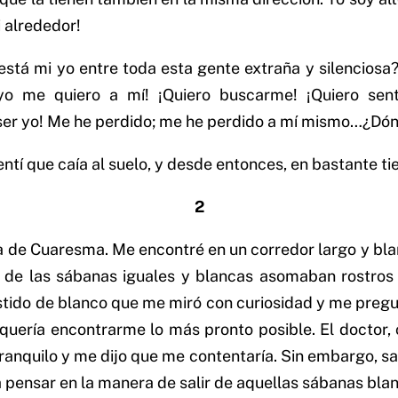
 alrededor!
 está mi yo entre toda esta gente extraña y silencios
yo me quiero a mí! ¡Quiero buscarme! ¡Quiero se
 ser yo! Me he perdido; me he perdido a mí mismo…¿D
ntí que caía al suelo, y desde entonces, en bastante ti
2
ía de Cuaresma. Me encontré en un corredor largo y bla
y de las sábanas iguales y blancas asomaban rostros 
tido de blanco que me miró con curiosidad y me pregu
quería encontrarme lo más pronto posible. El doctor
anquilo y me dijo que me contentaría. Sin embargo, s
a pensar en la manera de salir de aquellas sábanas bla