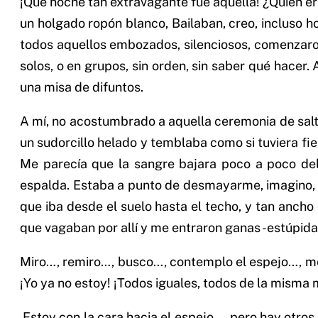
¡Qué noche tan extravagante fue aquella! ¿Quién er
un holgado ropón blanco, Bailaban, creo, incluso 
todos aquellos embozados, silenciosos, comenzaron 
solos, o en grupos, sin orden, sin saber qué hacer
una misa de difuntos.
A mí, no acostumbrado a aquella ceremonia de salta
un sudorcillo helado y temblaba como si tuviera fi
Me parecía que la sangre bajara poco a poco del
espalda. Estaba a punto de desmayarme, imagino, 
que iba desde el suelo hasta el techo, y tan anch
que vagaban por allí y me entraron ganas -estúpida
Miro…, remiro…, busco…, contemplo el espejo…, me 
¡Yo ya no estoy! ¡Todos iguales, todos de la mism
Estoy con la cara hacia el espejo…, pero hay otros