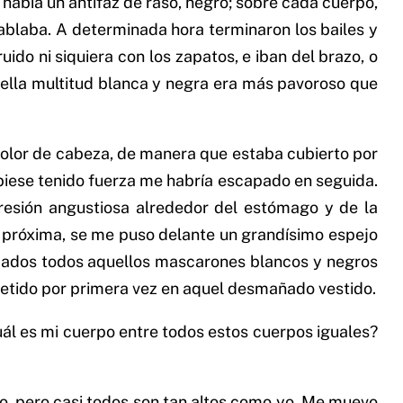
había un antifaz de raso, negro; sobre cada cuerpo,
ablaba. A determinada hora terminaron los bailes y
do ni siquiera con los zapatos, e iban del brazo, o
quella multitud blanca y negra era más pavoroso que
 dolor de cabeza, de manera que estaba cubierto por
ubiese tenido fuerza me habría escapado en seguida.
resión angustiosa alrededor del estómago y de la
 próxima, se me puso delante un grandísimo espejo
lejados todos aquellos mascarones blancos y negros
 metido por primera vez en aquel desmañado vestido.
ál es mi cuerpo entre todos estos cuerpos iguales?
to, pero casi todos son tan altos como yo. Me muevo