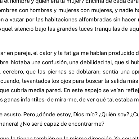
a el hombre y quién era la mujer? Encima de cada cara 
hombres con hombres y mujeres con mujeres, y nadie h
a vagar por las habitaciones alfombradas sin hacer rui
. Aquel silencio bajo las grandes luces tranquilas de a
r en pareja, el calor y la fatiga me habían producido
ebre. Notaba una confusión, una debilidad tal, que si h
 cerebro, que las piernas se doblaran; sentía una op
cuando, levantados los ojos para buscar la salida más
o que cubría media pared. En este espejo se veían ref
s ganas infantiles- de mirarme, de ver qué tal estaba
asusto. Pero ¿dónde estoy, Dios mío? ¿Quién soy? ¿Cu
a manera! ¿No seré capaz de encontrarme?
 que la tienen también en la misma dirección. Yo soy al