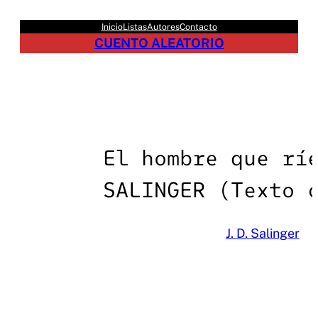
Saltar
Inicio
Listas
Autores
Contacto
al
CUENTO ALEATORIO
contenido
El hombre que rí
SALINGER (Texto 
J. D. Salinger