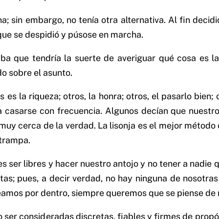
; sin embargo, no tenía otra alternativa. Al fin decid
 que se despidió y púsose en marcha.
aba que tendría la suerte de averiguar qué cosa es l
o sobre el asunto.
 la riqueza; otros, la honra; otros, el pasarlo bien; ot
 a casarse con frecuencia. Algunos decían que nuestr
tá muy cerca de la verdad. La lisonja es el mejor méto
 trampa.
 ser libres y hacer nuestro antojo y no tener a nadie q
s; pues, a decir verdad, no hay ninguna de nosotras q
 seamos por dentro, siempre queremos que se piense de 
ser consideradas discretas, fiables y firmes de propós