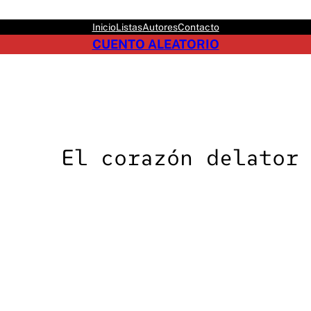
Inicio
Listas
Autores
Contacto
CUENTO ALEATORIO
El corazón delator