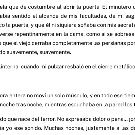
ela que de costumbre al abrir la puerta. El minutero
abía sentido el alcance de mis facultades, de mi sa
co la puerta, y que él ni siquiera soñaba con mis secre
moverse repentinamente en la cama, como si se sobres
a que el viejo cerraba completamente las persianas por 
jando suavemente, suavemente.
interna, cuando mi pulgar resbaló en el cierre metálico 
hora entera no moví un solo músculo, y en todo ese tiem
noche tras noche, mientras escuchaba en la pared los 
jido que nace del terror. No expresaba dolor o pena… ¡o
ía yo ese sonido. Muchas noches, justamente a las d