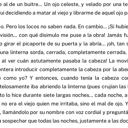
te al de un buitre… Un ojo celeste, y velado por una 
i decidiendo a matar al viejo y librarme de aquel ojo 
o. Pero los locos no saben nada. En cambio… ¡Si hubie
visión… con qué disimulo me puse a la obra! Jamás f
o girar el picaporte de su puerta y la abría… ¡oh, ta
una linterna sorda, cerrada, completamente cerrada, d
do al ver cuán astutamente pasaba la cabeza! La mov
 entera introducir completamente la cabeza por la aber
e como yo? Y entonces, cuando tenía la cabeza comp
losamente iba abriendo la linterna (pues crujían las b
esto lo hice durante siete largas noches… cada noche, 
o era el viejo quien me irritaba, sino el mal de ojo. Y
e, llamándolo por su nombre con voz cordial y pregunt
a sospechar que todas las noches, justamente a las doce