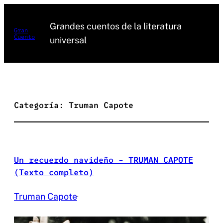
Saltar
al
Grandes cuentos de la literatura
Gran
Cuento
contenido
universal
Categoría:
Truman Capote
Un recuerdo navideño – TRUMAN CAPOTE
(Texto completo)
Truman Capote
·