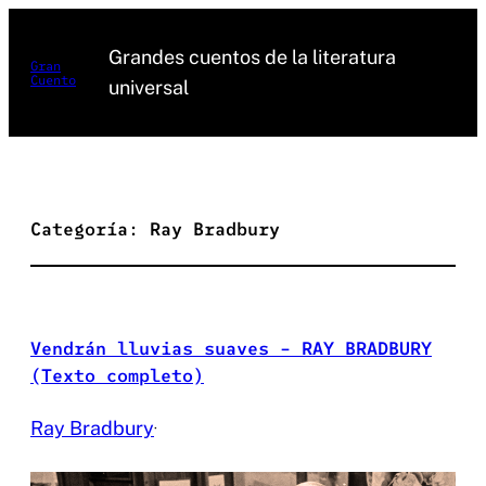
Saltar
al
Grandes cuentos de la literatura
Gran
Cuento
contenido
universal
Categoría:
Ray Bradbury
Vendrán lluvias suaves – RAY BRADBURY
(Texto completo)
Ray Bradbury
·