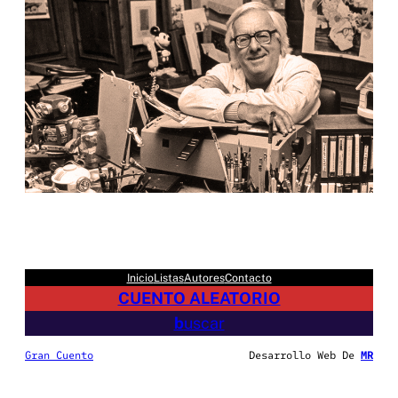
Inicio
Listas
Autores
Contacto
CUENTO ALEATORIO
b
uscar
Gran Cuento
Desarrollo Web De
MR