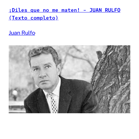
¡Diles que no me maten! – JUAN RULFO
(Texto completo)
Juan Rulfo
·