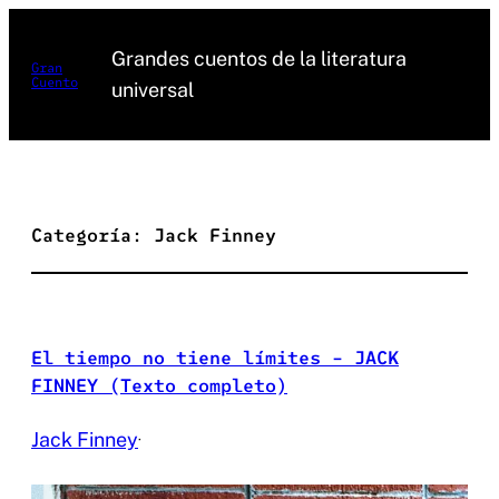
Saltar
al
Grandes cuentos de la literatura
Gran
Cuento
contenido
universal
Categoría:
Jack Finney
El tiempo no tiene límites – JACK
FINNEY (Texto completo)
Jack Finney
·