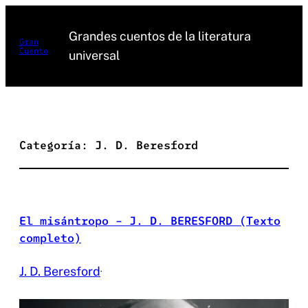
Saltar
al
Grandes cuentos de la literatura
Gran
Cuento
contenido
universal
Categoría:
J. D. Beresford
El misántropo – J. D. BERESFORD (Texto
completo)
J. D. Beresford
·