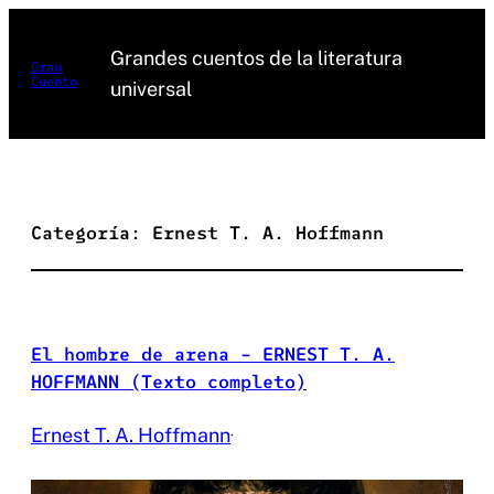
Saltar
al
Grandes cuentos de la literatura
Gran
Cuento
contenido
universal
Categoría:
Ernest T. A. Hoffmann
El hombre de arena – ERNEST T. A.
HOFFMANN (Texto completo)
Ernest T. A. Hoffmann
·