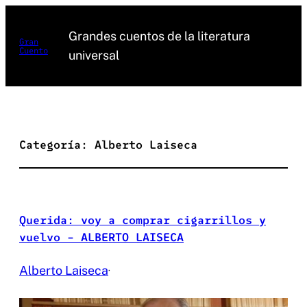
Saltar
al
Grandes cuentos de la literatura
Gran
Cuento
contenido
universal
Categoría:
Alberto Laiseca
Querida: voy a comprar cigarrillos y
vuelvo – ALBERTO LAISECA
Alberto Laiseca
·